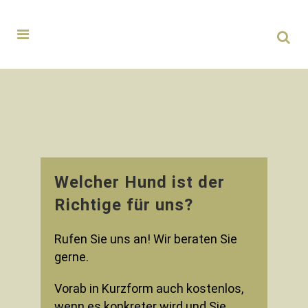
Welcher Hund ist der
Richtige für uns?
Rufen Sie uns an! Wir beraten Sie
gerne.
Vorab in Kurzform auch kostenlos,
wenn es konkreter wird und Sie