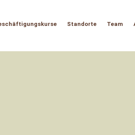
eschäftigungskurse
Standorte
Team
20
20
Feb.
Feb.