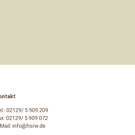
ule Rhein-Wupper corporate“,
eser Name für ein bestimmtes
Konzept steht....
ontakt
l.:
02129/ 5 909 209
ax: 02129/ 5 909 072
-Mail:
info@hsrw.de