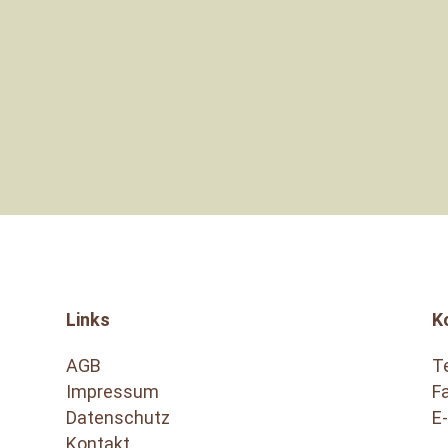
„Hundesch
weil di
Links
K
AGB
Te
Impressum
F
Datenschutz
E
Kontakt